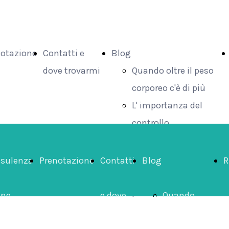
notazione
Contatti e
Blog
dove trovarmi
Quando oltre il peso
corporeo c'è di più
L' importanza del
controllo
Saltare i pasti? Che
grande errore!
sulenza
Prenotazione
Contatti
Blog
R
Consigli alimentari
per l'autunno
ine
e dove
Quando
Riso nero, perchè
sceglierlo?