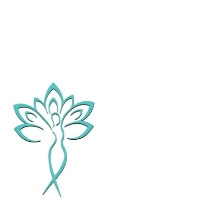
trovarmi
oltre il peso
corporeo c'è
di più
L'
importanza
del
controllo