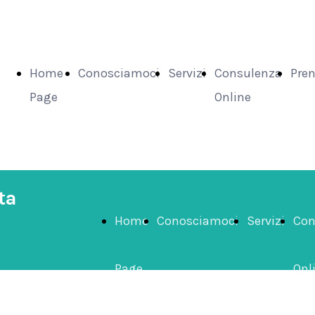
Home
Conosciamoci
Servizi
Consulenza
Pre
Page
Online
ta
Home
Conosciamoci
Servizi
Con
Page
Onl